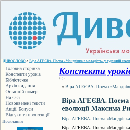
ДИВОСЛОВО
>
Віра АГЕЄВА. Поема «Мандрівка в молодість» у художній евол
Конспекти уроків
Головна сторінка
Конспекти уроків
/-->
Бібліотечка
ДИВОСЛОВА
Архів видання
«
Віра АГЕЄВА. Поема «Мандрівка
Останній номер
На часі
Віра АГЕЄВА. Поема 
Нововведені тексти
еволюції Максима Р
Акції. Бонуси
Відгуки та пропозиції
Віра АГЕЄВА. Поема «Мандрівка 
Посилання
Віра АГЕЄВА. Поема «Мандрівка 