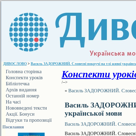
ДИВОСЛОВО
>
Василь ЗАДОРОЖНИЙ. Словесні покручі на тлі живої українсь
Конспекти уроків
Головна сторінка
Конспекти уроків
/-->
Бібліотечка
ДИВОСЛОВА
Архів видання
«
Василь ЗАДОРОЖНИЙ. Словесні 
Останній номер
На часі
Василь ЗАДОРОЖНИЙ.
Нововведені тексти
української мови
Акції. Бонуси
Відгуки та пропозиції
Василь ЗАДОРОЖНИЙ. Словесні по
Посилання
Василь ЗАДОРОЖНИЙ. Словесні по