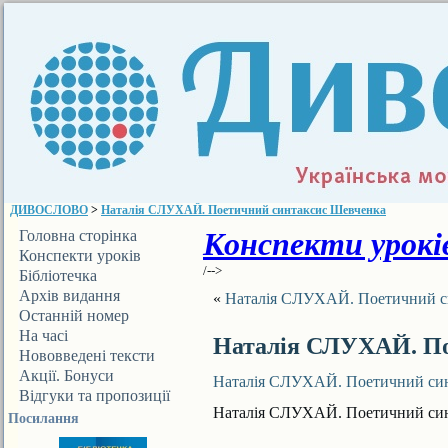
ДИВОСЛОВО
>
Наталія СЛУХАЙ. Поетичний синтаксис Шевченка
Конспекти уроків
Головна сторінка
Конспекти уроків
/-->
Бібліотечка
ДИВОСЛОВА
Архів видання
«
Наталія СЛУХАЙ. Поетичний с
Останній номер
На часі
Наталія СЛУХАЙ. По
Нововведені тексти
Акції. Бонуси
Наталія СЛУХАЙ. Поетичний си
Відгуки та пропозиції
Наталія СЛУХАЙ. Поетичний си
Посилання