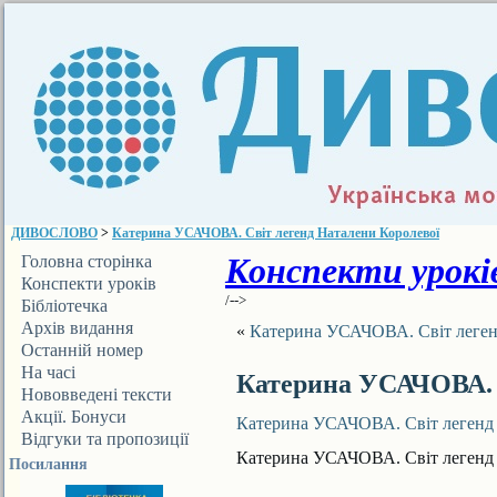
ДИВОСЛОВО
>
Катерина УСАЧОВА. Світ легенд Наталени Королевої
Конспекти уроків
Головна сторінка
Конспекти уроків
/-->
Бібліотечка
ДИВОСЛОВА
Архів видання
«
Катерина УСАЧОВА. Світ леген
Останній номер
На часі
Катерина УСАЧОВА. С
Нововведені тексти
Акції. Бонуси
Катерина УСАЧОВА. Світ легенд 
Відгуки та пропозиції
Катерина УСАЧОВА. Світ легенд 
Посилання