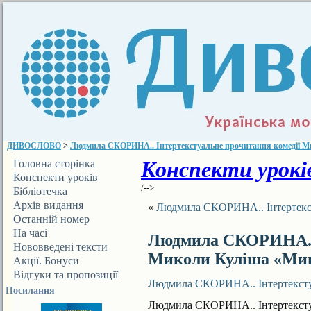
ДИВОСЛОВО
>
Людмила СКОРИНА.. Інтертекстуальне прочитання комедії 
Конспекти уроків
Головна сторінка
Конспекти уроків
/-->
Бібліотечка
ДИВОСЛОВА
Архів видання
«
Людмила СКОРИНА.. Інтертекст
Останній номер
На часі
Людмила СКОРИНА.. 
Нововведені тексти
Миколи Куліша «Ми
Акції. Бонуси
Відгуки та пропозиції
Людмила СКОРИНА.. Інтертексту
Посилання
Людмила СКОРИНА.. Інтертексту