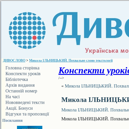
ДИВОСЛОВО
>
Микола ІЛЬНИЦЬКИЙ. Похвальне слово текстології
Конспекти уроків
Головна сторінка
Конспекти уроків
/-->
Бібліотечка
ДИВОСЛОВА
Архів видання
«
Микола ІЛЬНИЦЬКИЙ. Похвальне
Останній номер
На часі
Микола ІЛЬНИЦЬКИЙ.
Нововведені тексти
Акції. Бонуси
Микола ІЛЬНИЦЬКИЙ. Похвальне 
Відгуки та пропозиції
Микола ІЛЬНИЦЬКИЙ. Похвальне 
Посилання