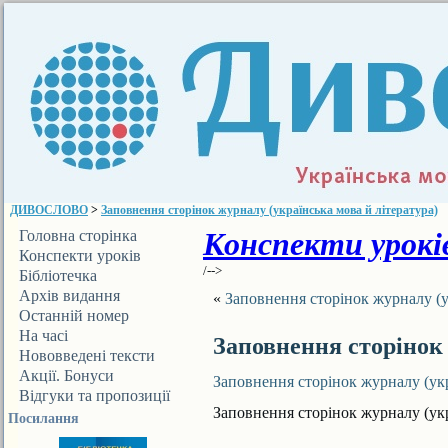
ДИВОСЛОВО
>
Заповнення сторінок журналу (українська мова й література)
Конспекти уроків
Головна сторінка
Конспекти уроків
/-->
Бібліотечка
ДИВОСЛОВА
Архів видання
«
Заповнення сторінок журналу (у
Останній номер
На часі
Заповнення сторінок 
Нововведені тексти
Акції. Бонуси
Заповнення сторінок журналу (укр
Відгуки та пропозиції
Заповнення сторінок журналу (укр
Посилання