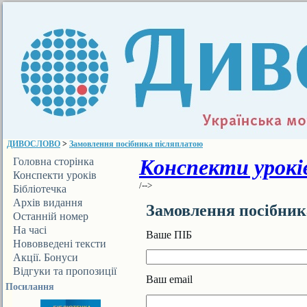
ДИВОСЛОВО
>
Замовлення посібника післяплатою
Конспекти уроків
Головна сторінка
Конспекти уроків
/-->
Бібліотечка
ДИВОСЛОВА
Архів видання
Замовлення посібник
Останній номер
На часі
Ваше ПІБ
Нововведені тексти
Акції. Бонуси
Відгуки та пропозиції
Ваш email
Посилання