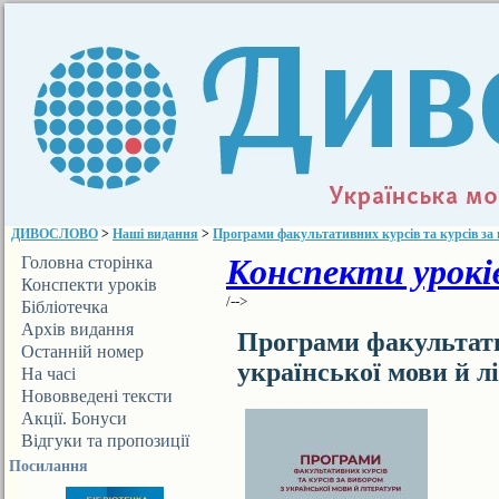
ДИВОСЛОВО
>
Наші видання
>
Програми факультативних курсів та курсів за 
Конспекти уроків
Головна сторінка
Конспекти уроків
/-->
Бібліотечка
ДИВОСЛОВА
Архів видання
Програми факультатив
Останній номер
української мови й л
На часі
Нововведені тексти
Акції. Бонуси
Відгуки та пропозиції
Посилання