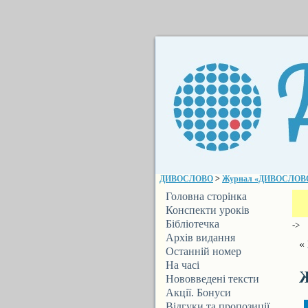
ДИВОСЛОВО
>
Журнал «ДИВОСЛОВО» 
Головна сторінка
Конспекти уроків
Бібліотечка
->
ДИВОСЛОВА
Архів видання
«
Останній номер
На часі
Ж
Нововведені тексти
Акції. Бонуси
Відгуки та пропозиції