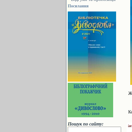
Посилання
Ж
К
Пошук по сайту: