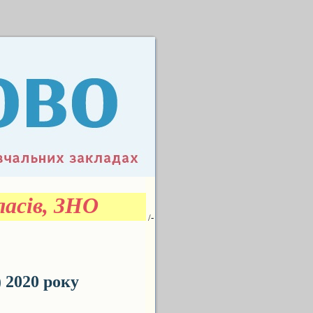
асів, ЗНО
/-
2020 року