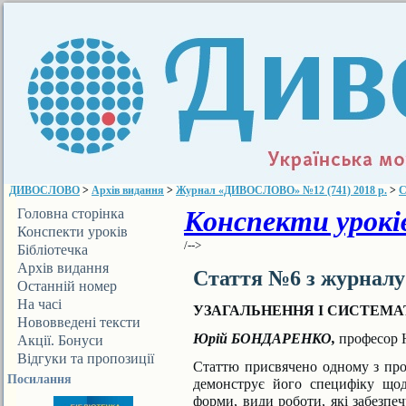
ДИВОСЛОВО
>
Архів видання
>
Журнал «ДИВОСЛОВО» №12 (741) 2018 р.
>
С
Конспекти уроків
Головна сторінка
Конспекти уроків
/-->
Бібліотечка
ДИВОСЛОВА
Архів видання
Стаття №6 з журнал
Останній номер
На часі
УЗАГАЛЬНЕННЯ І СИСТЕМА
Нововведені тексти
Юрій БОНДАРЕНКО,
професор 
Акції. Бонуси
Відгуки та пропозиції
Статтю присвячено одному з пров
Посилання
демонструє його спе
цифіку щод
форми, види роботи, які забезп