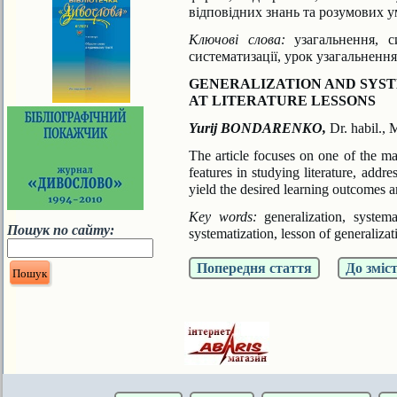
відповідних знань та розумових у
Ключові слова:
узагальнення, си
систематизації, урок узагаль
нення
GENERALIZATION AND SYS
AT LITERATURE LESSONS
Yurij BONDARENKO,
Dr. habil.,
The article focuses on one of the mai
features in studying
literature, addre
yield the desired learning outcomes 
Key words:
generalization, systemat
Пошук по сайту:
systematization, lesson of
generalizat
Попередня стаття
До зміс