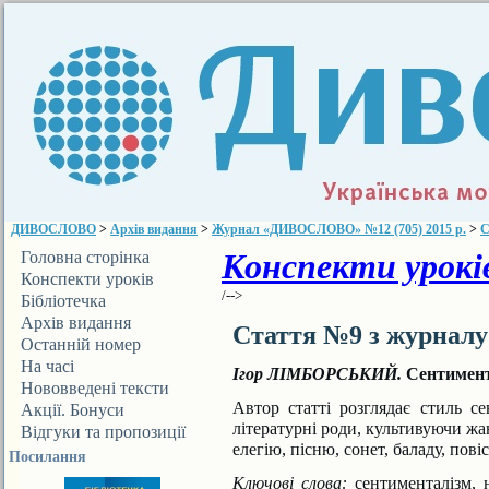
ДИВОСЛОВО
>
Архів видання
>
Журнал «ДИВОСЛОВО» №12 (705) 2015 р.
>
С
Конспекти уроків
Головна сторінка
Конспекти уроків
/-->
Бібліотечка
ДИВОСЛОВА
Архів видання
Стаття №9 з журнал
Останній номер
На часі
Ігор ЛІМБОРСЬКИЙ.
Сентимента
Нововведені тексти
Автор статті розглядає стиль се
Акції. Бонуси
літературні роди, культивуючи жа
Відгуки та пропозиції
елегію, пісню, сонет, баладу, пов
Посилання
Ключові слова:
сентименталізм, 