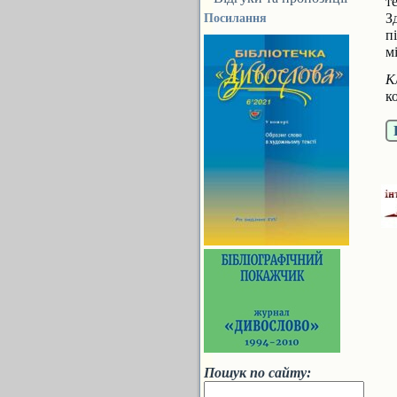
т
З
Посилання
п
м
К
к
Пошук по сайту: