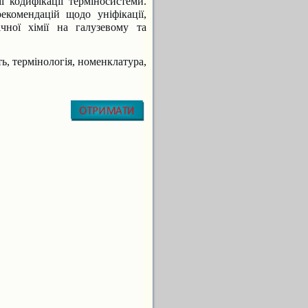
рії кодифікації терміносистеми.
екомендацій щодо уніфікації,
ічної хімії на галузевому та
ть, термінологія, номенклатура,