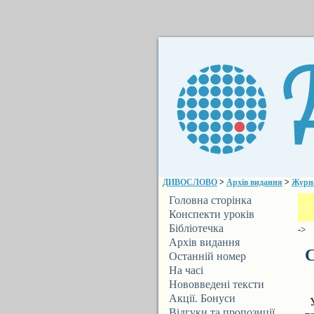
ДИВОСЛОВО
>
Архів видання
>
Журн
Головна сторінка
Конспекти уроків
Бібліотечка
->
ДИВОСЛОВА
Архів видання
С
Останній номер
На часі
Нововведені тексти
Акції. Бонуси
У
Відгуки та пропозиції