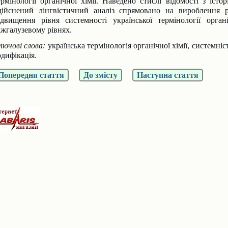
ермінології ор­ганічної хімії. Наведено стислі відомості з істо
дійснений лінгвістичний аналіз спрямовано на вироблення р
ідвищення рівня системності української терміноло­гії орган
іжгалузевому рівнях.
лючові слова:
українська термінологія органічної хімії, системніс
одифікація.
Попередня стаття
До змісту
Наступна стаття