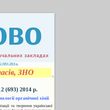
693) 2014 р.
асів, ЗНО
/-
(693) 2014 р.
огії органічної хімії
зації та творення української