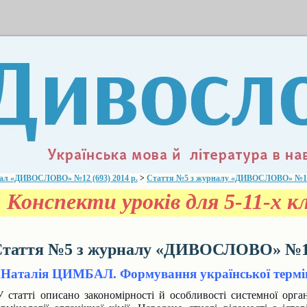
ал «ДИВОСЛОВО» №12 (693) 2014 р.
>
Стаття №5 з журналу «ДИВОСЛОВО» №12 (
Конспекти уроків для 5-11-х кл
таття №5 з журналу «ДИВОСЛОВО» №12 
Наталія ЦИМБАЛ. Формування української термінол
 статті описано закономірності й особливості системної органі