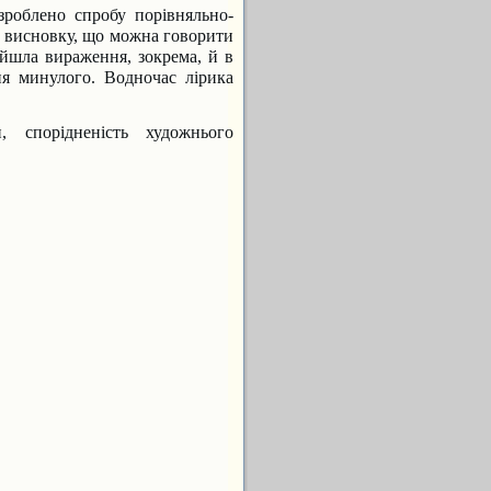
 зроблено спробу порівняльно-
ла висновку, що можна говорити
айшла вираження, зокрема, й в
ня минулого. Водночас лірика
, спорідненість художнього