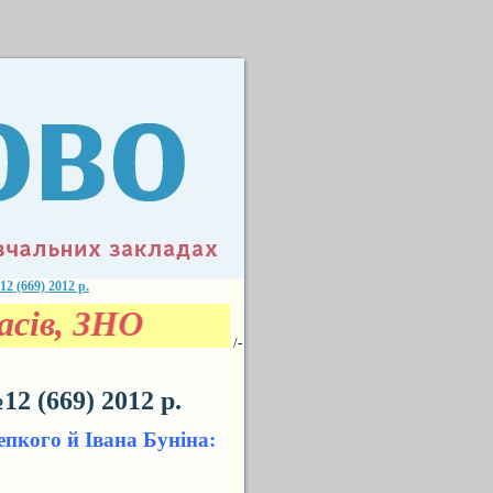
(669) 2012 р.
сів, ЗНО
/-
 (669) 2012 р.
епкого й Івана Буніна: