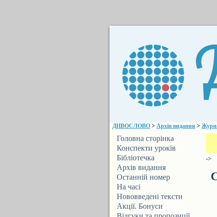
ДИВОСЛОВО
>
Архів видання
>
Журн
Головна сторінка
Конспекти уроків
Бібліотечка
->
ДИВОСЛОВА
Архів видання
С
Останній номер
На часі
Нововведені тексти
Акції. Бонуси
Відгуки та пропозиції