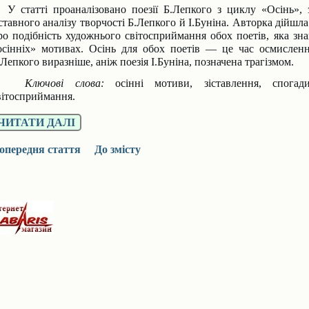
У статті проаналізовано поезії Б.Лепкого з циклу «Осінь»,
іставного аналізу творчості Б.Лепкого й І.Буніна. Авторка дійш
ро подібність художнього світосприймання обох поетів, яка зн
осінніх» мотивах. Осінь для обох поетів — це час осмислен
.Лепкого виразніше, аніж поезія І.Буніна, позначена трагізмом.
лючові слова:
осінні мотиви, зіставлення, спогади
вітосприймання.
ЧИТАТИ ДАЛІ
опередня стаття
До змісту