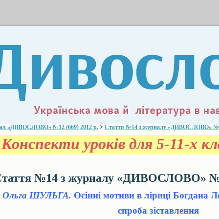
ал «ДИВОСЛОВО» №12 (669) 2012 р.
>
Стаття №14 з журналу «ДИВОСЛОВО» №12 
Конспекти уроків для 5-11-х кла
таття №14 з журналу «ДИВОСЛОВО» №12
Ольга ШУЛЬГА.
Осінні мотиви в ліриці Богдана Л
спроба зіставлення