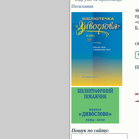
Посилання
з
п
«
Б
К
с
П
Пошук по сайту: