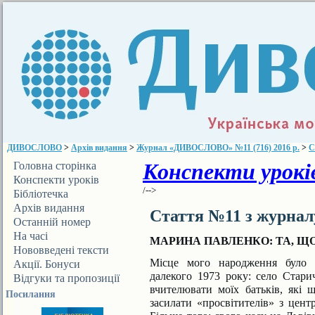
ДИВОСЛОВО
>
Архів видання
>
Журнал «ДИВОСЛОВО» №11 (716) 2016 р.
>
С
Конспекти уроків
Головна сторінка
Конспекти уроків
/-->
Бібліотечка
ДИВОСЛОВА
Архів видання
Стаття №11 з журна
Останній номер
На часі
МАРИНА ПАВЛЕНКО: ТА, Щ
Нововведені тексти
Місце мого народження було 
Акції. Бонуси
далекого
1973 року: село Стари
Відгуки та пропозиції
вчителювати моїх батьків, які
щ
Посилання
засилати
«просвітителів» з цент