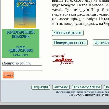
Більше того: свого часу на
Львів
дідуся-ба
бусю Петра Кривого й
мама!..
Тут же дідуся Петра й з
влада вбива
ла двох зайців: «рад
же «посланців»), а
бабуся Ната
життя, повернулась додому,
на Че
ЧИТАТИ ДАЛІ
Попередня стаття
До зміс
Пошук по сайту:
РЕДАКЦІЯ
АВТОРАМ
РЕКЛАМОДАВЦЯМ
К
Публікувати матеріали сайта без дозволу 
1951-2026 © Щомісячний науков