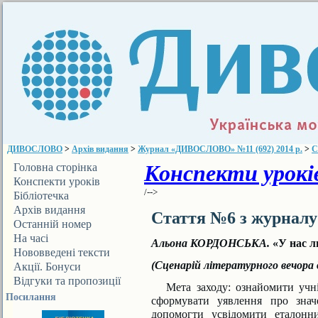
ДИВОСЛОВО
>
Архів видання
>
Журнал «ДИВОСЛОВО» №11 (692) 2014 р.
>
С
Конспекти уроків
Головна сторінка
Конспекти уроків
/-->
Бібліотечка
ДИВОСЛОВА
Архів видання
Стаття №6 з журнал
Останній номер
На часі
Альона КОРДОНСЬКА.
«У нас 
Нововведені тексти
(Сценарій літературного вечора
Акції. Бонуси
Відгуки та пропозиції
Мета заходу: ознайомити учнів
Посилання
сформувати уявлення про знач
допомогти усвідомити еталон