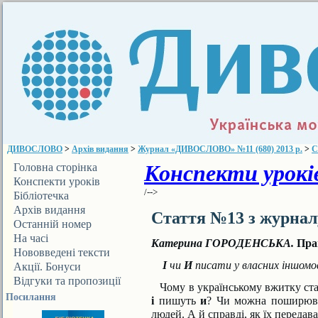
ДИВОСЛОВО
>
Архів видання
>
Журнал «ДИВОСЛОВО» №11 (680) 2013 р.
>
С
Конспекти уроків
Головна сторінка
Конспекти уроків
/-->
Бібліотечка
ДИВОСЛОВА
Архів видання
Стаття №13 з журна
Останній номер
На часі
Катерина ГОРОДЕНСЬКА.
Пра
Нововведені тексти
І
чи
И
писати у власних іншомо
Акції. Бонуси
Відгуки та пропозиції
Чому в українському вжитку стає
Посилання
і
пишуть
и
? Чи можна поширюва
людей. А й справдi, як їх передава