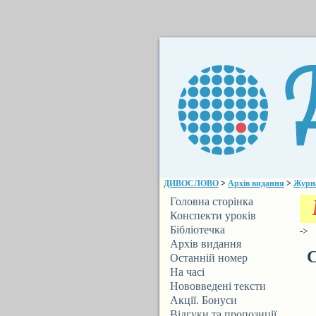
ДИВОСЛОВО
>
Архів видання
>
Журн
Головна сторінка
Конспекти уроків
Бібліотечка
->
ДИВОСЛОВА
Архів видання
С
Останній номер
На часі
Нововведені тексти
Акції. Бонуси
Відгуки та пропозиції