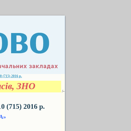
715) 2016 р.
ласів, ЗНО
/-
(715) 2016 р.
А»