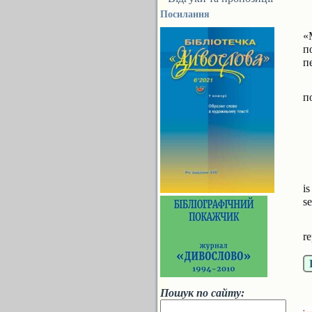
Посилання
«
п
п
п
i
se
re
Пошук по сайту: