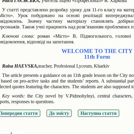
Раїса ГАЄВСЬКА,
учитель ліцею «Професіонал» м. Харкова
У статті представлено розробку уроку для 11-го класу на мате
Місто». Урок побудова
но на основі реалізації випереджува
овідомлень. Значну частину матеріалу становлять добір
ки
ерсонажів. Також учні працюють над розв’язанням проблемних п
Ключові слова:
роман «Місто» В. Підмогильного, головні ге
овідомлення, відповіді на запи
тання.
WELCOME TO THE CITY
11th Form
Raisa HAEVSKA,
teacher, Profesional Lyceum, Kharkiv
The article presents a guidance on an 11th grade lesson on the City 
s based on pro-active
tasks and the students’ reports. A substantial par
lected quotes featuring the characters. The
students are also supposed t
Key words:
the City novel by V.Pidmohylnyi, central characters, l
ports, responses to questions.
Попередня стаття
До змісту
Наступна стаття