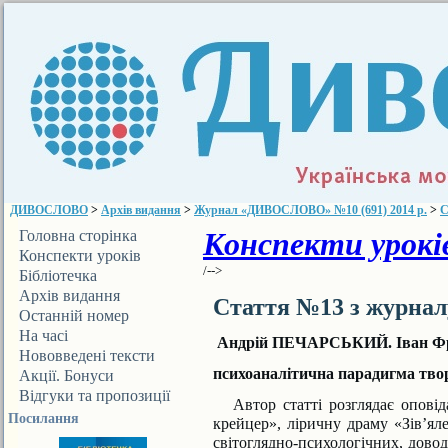
ДИВОСЛОВО
>
Архів видання
>
Журнал «ДИВОСЛОВО» №10 (691) 2014 р.
>
С
Конспекти уроків
Головна сторінка
Конспекти уроків
/-->
Бібліотечка
ДИВОСЛОВА
Архів видання
Стаття №13 з журна
Останній номер
На часі
Андрій ПЕЧАРСЬКИЙ. Іван Фран
Нововведені тексти
психоаналітична парадигма тво
Акції. Бонуси
Відгуки та пропозиції
Автор статті розглядає оповіда
Посилання
крейцер», ліричну драму «Зів’ял
світоглядно-психологічних, довод