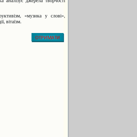
а аналізує джерела творчості
руктивізм, «музика у слові»,
ї, вітаїзм.