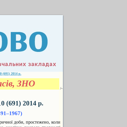
691) 2014 р.
сів, ЗНО
/-
(691) 2014 р.
91–1967)
оричної доби, простежено, коли