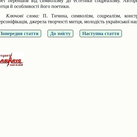
оет перейшов від символізму до естетики соцреалізму. Авторк
итця й особливості його поетики.
лючові слова:
П. Тичина, символізм, соцреалізм, конст
ерсоніфікація, джерела творчості митця, молодість української наці
Попередня стаття
До змісту
Наступна стаття