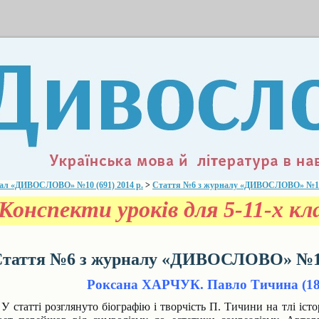
ал «ДИВОСЛОВО» №10 (691) 2014 р.
>
Стаття №6 з журналу «ДИВОСЛОВО» №10 (
Конспекти уроків для 5-11-х кла
таття №6 з журналу «ДИВОСЛОВО» №10 
Роксана ХАРЧУК. Павло Тичина (18
 статті розглянуто біографію і творчість П. Тичини на тлі іст