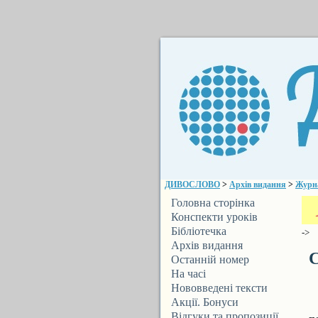
ДИВОСЛОВО
>
Архів видання
>
Журн
Головна сторінка
Конспекти уроків
Бібліотечка
->
ДИВОСЛОВА
Архів видання
С
Останній номер
На часі
Нововведені тексти
Акції. Бонуси
У
Відгуки та пропозиції