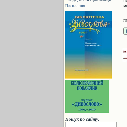
п
м
Посилання
К
п
Пошук по сайту: