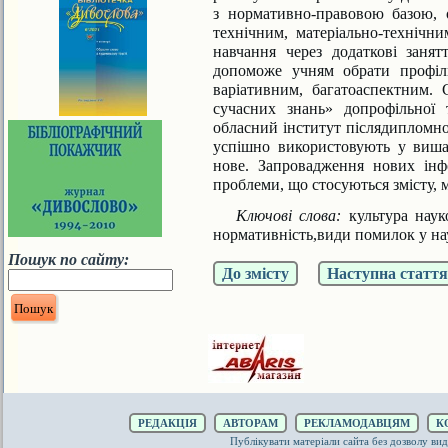
з нормативно-правовою базою, 
технічним, матеріально-технічн
навчання через додаткові заня
допоможе учням обрати профіл
варіативним, багатоаспектним.
сучасних знань» допрофільної 
обласний інститут післядипломної
успішно використовують у вишах
нове. Запровадження нових інф
проблеми, що стосуються змісту, м
Ключові слова:
культура наук
нормативність,види помилок у на
Пошук по сайту:
До змісту
Наступна стаття
РЕДАКЦІЯ
АВТОРАМ
РЕКЛАМОДАВЦЯМ
К
Публікувати матеріали сайта без дозволу 