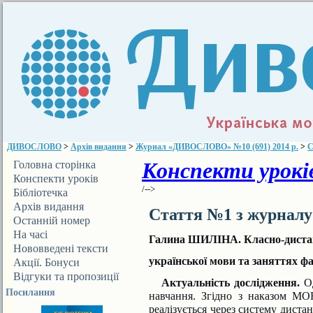
ДИВОСЛОВО
>
Архів видання
>
Журнал «ДИВОСЛОВО» №10 (691) 2014 р.
>
С
Конспекти уроків
Головна сторінка
Конспекти уроків
/-->
Бібліотечка
ДИВОСЛОВА
Архів видання
Стаття №1 з журнал
Останній номер
На часі
Галина ШИЛІНА. Класно-дистан
Нововведені тексти
української мови та заняттях ф
Акції. Бонуси
Відгуки та пропозиції
Актуальність дослідження.
О
Посилання
навчання. Згідно з наказом МО
реалізується через систему диста