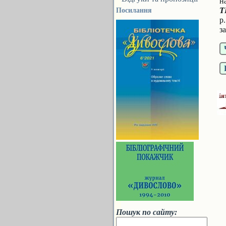
н
Посилання
р
з
Пошук по сайту: