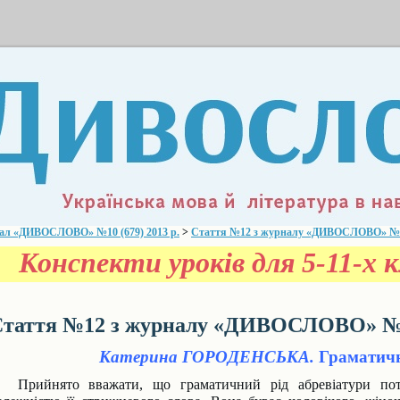
ал «ДИВОСЛОВО» №10 (679) 2013 р.
>
Стаття №12 з журналу «ДИВОСЛОВО» №10 
Конспекти уроків для 5-11-х к
таття №12 з журналу «ДИВОСЛОВО» №10
Катерина ГОРОДЕНСЬКА.
Граматичн
Прийнято вважати, що граматичний рiд абревiатури пот