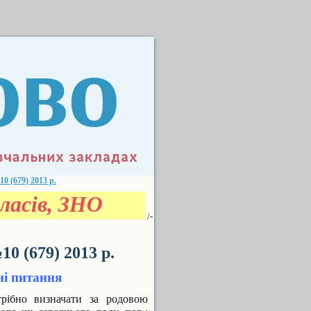
(679) 2013 р.
ласів, ЗНО
/-
 (679) 2013 р.
і питання
рiбно визначати за родовою