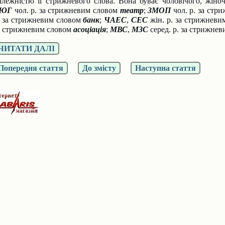
алежнiстю її стрижневого слова. Вона буває чоловiчого, жiноч
ТЮГ
чол. р. за стрижневим словом
театр
;
ЗМОП
чол. р. за ст
. за стрижневим словом
банк
;
ЧАЕС
,
СЕС
жiн. р. за стрижнев
а стрижневим словом
асоцiацiя
;
МВС
,
МЗС
серед. р. за стрижне
ЧИТАТИ ДАЛІ
Попередня стаття
До змісту
Наступна стаття