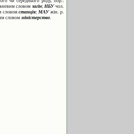
ого чи середнього роду, пор.:
рижневим словом
загiн
;
НБУ
чол.
им словом
станцiя
;
МАУ
жiн. р.
вим словом
мiнiстерство
.