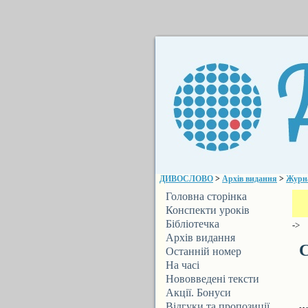
ДИВОСЛОВО
>
Архів видання
>
Журн
Головна сторінка
Конспекти уроків
Бібліотечка
->
ДИВОСЛОВА
Архів видання
С
Останній номер
На часі
Нововведені тексти
Акції. Бонуси
Відгуки та пропозиції