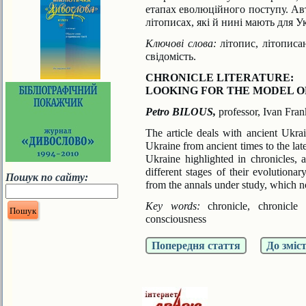
етапах еволюційного поступу. Авт
літописах, які й нині мають для У
Ключові слова:
літопис, літописан
свідомість.
CHRONICLE LITERATURE:
LOOKING FOR THE MODEL O
Petro BILOUS,
professor, Ivan Fra
The article deals with ancient Ukra
Ukraine from ancient times to the late
Ukraine highlighted in chronicles, 
different stages of their evolutio
Пошук по сайту:
from the annals under study, which n
Key words:
chronicle, chronicle 
consciousness
Попередня стаття
До зміс