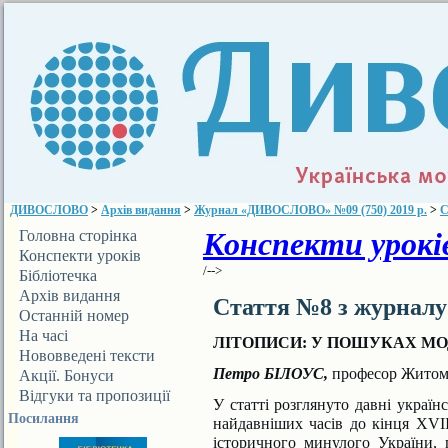
ДИВОСЛОВО
>
Архів видання
>
Журнал «ДИВОСЛОВО» №09 (750) 2019 р.
>
С
Конспекти уроків
Головна сторінка
Конспекти уроків
/-->
Бібліотечка
ДИВОСЛОВА
Архів видання
Стаття №8 з журнал
Останній номер
На часі
ЛІТОПИСИ: У ПОШУКАХ МОД
Нововведені тексти
Петро БІЛОУС,
професор Житоми
Акції. Бонуси
Відгуки та пропозиції
У статті розглянуто давні україн
Посилання
найдавніших часів до кінця XVII
історичного минулого України, п