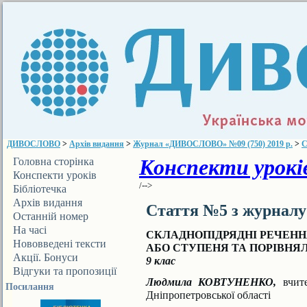
ДИВОСЛОВО
>
Архів видання
>
Журнал «ДИВОСЛОВО» №09 (750) 2019 р.
>
С
Конспекти уроків
Головна сторінка
Конспекти уроків
/-->
Бібліотечка
ДИВОСЛОВА
Архів видання
Стаття №5 з журнал
Останній номер
На часі
СКЛАДНОПІДРЯДНІ РЕЧЕНН
Нововведені тексти
АБО СТУПЕНЯ ТА ПОРІВН
Акції. Бонуси
9 клас
Відгуки та пропозиції
Людмила КОВТУНЕНКО,
вчит
Посилання
Дніпропетровської області