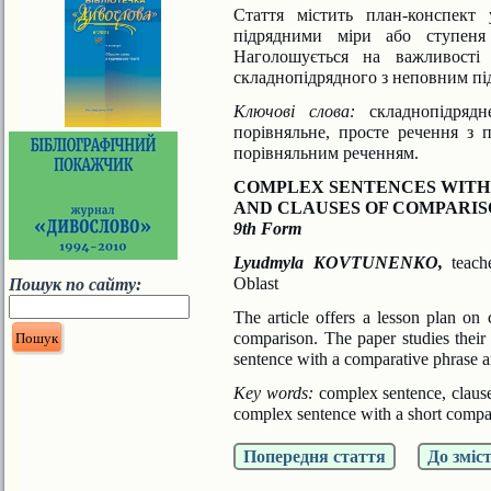
Стаття містить план-конспект
підрядними міри або ступеня
Наголошується на важливості 
складнопідрядного з неповним п
Ключові слова:
складнопідрядн
порівняльне, просте речення з 
порівняльним реченням.
COMPLEX SENTENCES WITH 
AND CLAUSES OF COMPARI
9th Form
Lyudmyla KOVTUNENKO,
teache
Oblast
Пошук по сайту:
The article offers a lesson plan on
comparison. The paper studies their c
sentence with a comparative phrase a
Key words:
complex sentence, clause
complex sentence with a short compa
Попередня стаття
До зміс