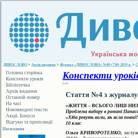
ДИВОСЛОВО
>
Архів видання
>
Журнал «ДИВОСЛОВО» №09 (750) 2019 р.
>
С
Конспекти уроків
Головна сторінка
Конспекти уроків
/-->
Бібліотечка
ДИВОСЛОВА
Архів видання
Стаття №4 з журнал
Останній номер
На часі
«ЖИТТЯ – ВСЬОГО ЛИШ НИЗ
Нововведені тексти
Проблема вибору в романі Панас
Акції. Бонуси
«Хіба ревуть воли, як ясла повні
Відгуки та пропозиції
10 клас
Посилання
Ольга КРИВОРОТЕНКО,
заслу