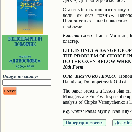
ДНЗ”», Дніпропетровська обл.
Стаття містить конспект уроку з
воли, як ясла повні?». Нагол
Пропонується аналіз житєвих 
проблеми.
Ключові слова:
Панас Мирний, Іва
кластер.
LIFE IS ONLY A RANGE OF OP
THE PROBLEM OF CHOICE IN
DO THE OXEN BELOW WHEN
10th Form
Olha KRYVOROTENKO,
Honoure
Пошук по сайту:
Hannivka, Dnipropetrovsk Oblast
The paper presents a lesson plan 
Managers are Full? with special empha
analysis of Chipka Varenychenko’s lif
Key words:
Panas Myrny, Ivan Bilyk, 
Попередня стаття
До зміс