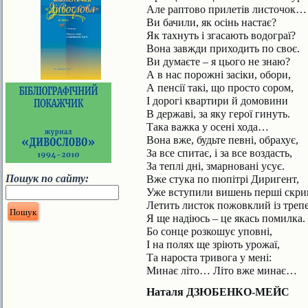
Але раптово прилетів листочок…
Ви бачили, як осінь настає?
Як тахнуть і згасають водограї?
Вона завжди приходить по своє.
Ви думаєте – я цього не знаю?
А в нас порожні засіки, обори,
А пенсії такі, що просто сором,
І дорогі квартири й домовини
В державі, за яку герої гинуть.
Така важка у осені хода…
Вона вже, будьте певні, обрахує,
За все спитає, і за все воздасть,
За теплі дні, змарновані усує.
Пошук по сайту:
Вже стука по пюпітрі Диригент,
Уже вступили вишень перші скр
Летить листок пожовклий із трепе
Я ще надіюсь – це якась помилка.
Бо сонце розкошує уповні,
І на полях ще зріють урожаї,
Та нароста тривога у мені:
Минає літо… Літо вже минає…
Наталя ДЗЮБЕНКО-МЕЙС