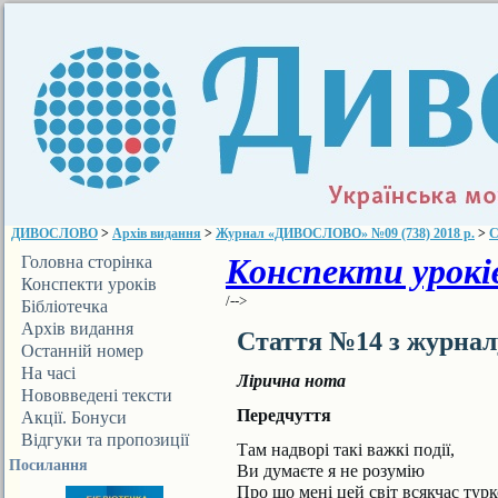
ДИВОСЛОВО
>
Архів видання
>
Журнал «ДИВОСЛОВО» №09 (738) 2018 р.
>
С
Конспекти уроків
Головна сторінка
Конспекти уроків
/-->
Бібліотечка
ДИВОСЛОВА
Архів видання
Стаття №14 з журна
Останній номер
На часі
Лірична нота
Нововведені тексти
Передчуття
Акції. Бонуси
Відгуки та пропозиції
Там надворі такі важкі події,
Посилання
Ви думаєте я не розумію
Про що мені цей світ всякчас турк