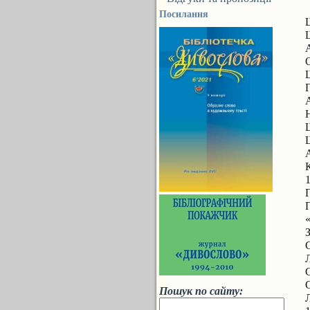
Посилання
Щ
Щ
Щ
Л
Пошук по сайту: