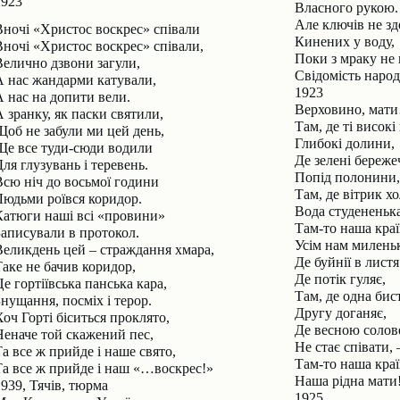
1923
Власного рукою.
Але ключів не зд
Вночі «Христос воскрес» співали
Кинених у воду,
Вночі «Христос воскрес» співали,
Поки з мраку не 
Велично дзвони загули,
Свідомість народ
А нас жандарми катували,
1923
А нас на допити вели.
Верховино, мат
А зранку, як паски святили,
Там, де ті високі
Щоб не забули ми цей день,
Глибокі долини,
Ще все туди-сюди водили
Де зелені береже
ля глузувань і теревень.
Попід полонини,
Всю ніч до восьмої години
Там, де вітрик х
Людьми роївся коридор.
Вода студененька
Катюги наші всі «провини»
Там-то наша краї
Записували в протокол.
Усім нам милень
Великдень цей – страждання хмара,
Де буйнії в лист
Таке не бачив коридор,
Де потік гуляє,
е гортіївська панська кара,
Там, де одна бис
Знущання, посміх і терор.
Другу доганяє,
Хоч Горті біситься проклято,
Де весною солов
Неначе той скажений пес,
Не стає співати, 
Та все ж прийде і наше свято,
Там-то наша краї
Та все ж прийде і наш «…воскрес!»
Наша рідна мати
1939, Тячів, тюрма
1925