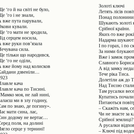
Золоті ключі
е ‘го й на світі не було,
Летять лісів пові
е ’го і не знали,
Понад полонини
А вже пута парували,
Шукають золоті 
Окови кували.
Срібної країни.
Ще ‘го мати не зродила,
Яких-то вже рокі
Під серцем носила,
Надарма шукают
А вже руки пов’язала
І по горах, і по с
Нечувана сила.
За ними блукают
Ще тільки що народився,
Вже і замок про
е ‘го не оділи,
Славного Бориса
А вже йому над колисков
А від замку неда
Кайдани дзвеніли…
Тече ріка Тиса.
1923
Долетіли аж до Т
Плавле кача
Над Тисою стали
Плавле кача по Тисині.
Там русалки весе
«Мамко моя, не лай нині,
Купатись почали
Залаєш ми в злу годину,
Питаються повітр
Сам по знаю, де погину».
– Скажіть нам, с
ає мати сина, лає,
Чи не знаєте за 
Син додому не вертає…
Срібної землиці?
Серед поля, на долині
А русалки відпов
Лягло серце у тернині!
– Ключі під вод