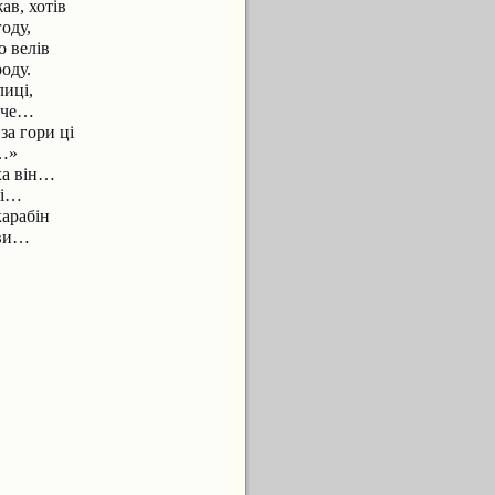
ав, хотів
оду,
о велів
оду.
лиці,
оче…
 за гори ці
…»
уха він…
ві…
карабін
ови…