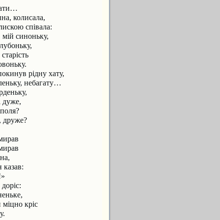
мати…
на, колисала,
олискою співала:
, мій синоньку,
лубоньку,
 старість
воньку.
окинув рідну хату,
аленьку, небагату…
рденьку,
 дуже,
ополя?
, друже?
умирав
умирав
на,
 казав:
!»
 доріс:
неньке,
 міцно кріс
у.