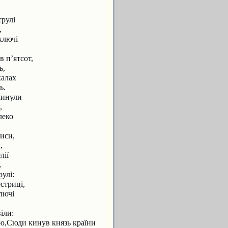
трулі
,
ключі
в п’ятсот,
ь,
калах
ь.
минули
,
леко
иси,
,
лії
.
улі:
естриці,
ключі
іли:
ою,Сюди кинув князь країни