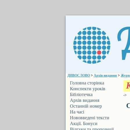
ДИВОСЛОВО
>
Архів видання
>
Журн
Головна сторінка
Конспекти уроків
Бібліотечка
->
ДИВОСЛОВА
Архів видання
С
Останній номер
На часі
Нововведені тексти
Акції. Бонуси
Відгуки та пропозиції