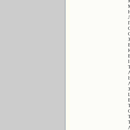
О
В
І
І
З
Т
А