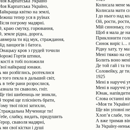
Моя Карпатська Україно
Колисала мене 
Моя Карпатська Україно,
Колисала мати си
Найкраща квітко на землі,
І до нього над к
Лежиш тепер уся в руїнах
Ой, рости, рости
Після погрому мадярні.
Мій синоньку, го
О, краю смутку, горювання,
Щоб я мала де на
, земле рідна, дорога,
Приклонити голо
Завмерла ти від мук, страждання,
Синок виріс і… п
ід ланцюгів і батога.
Рідну хату, ту м
Юнацьку кров з грудей точили
Мені тяжко на се
Ворожі Гортія штики,
Болить воно мені
 кості в тобі положили
Де той гай і та т
Твої найкращі юнаки.
Соловейку, де ти
А ми розбіглись, розтеклися
1925
з того пекла в дальший світ,
Мені в наруччі 
А в тебе рани розрослися,
Мені в наруччі 
азнала ти сваволю, гніт.
Юнак, напівдити
Ще тіні шибениць не зникли,
Слова останні він
В тюрмі ще плісніють брати,
«Моя ти Україно
ому твої пісні затихли,
Ще він уповні не
Страждальна Мученице ти!
Хлоп’я слабе, то
Тебе, слабку, видать, придушить
А вже тримав він
Терор, сваволя мадярні,
За Україну-неньк
 ми свої кістки і душі