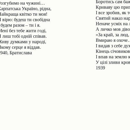
Боротись сам баж
Розгубимо на чужині…
Криваву цю приг
Карпатська Україно, рідна,
І все зробив, як т
Найкраща квітко ти моя!
Святий наказ нар
Я вірю: будеш ти свобідна
Неначе усміх на 
 будем разом – ти і я.
А личко мов дів
ені без тебе жити годі,
«За край, за люд,
 лиш тобі одній співав.
Вмираю я охоче
Живу думками у народі,
І видав з себе д
Якому серце я віддав.
Кінець січовико
1940, Братислава
І впав на землю 
У цілі зливи кр
1939