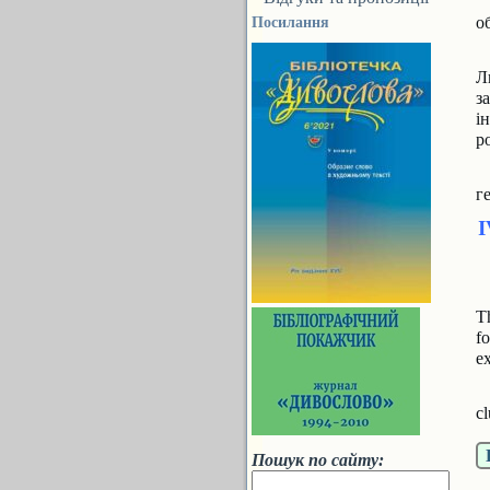
о
Посилання
Л
з
і
р
г
T
f
ex
cl
Пошук по сайту: