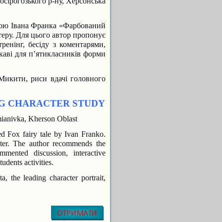
осірогозького р-ну, Херсонська
зкою Івана Франка «Фарбований
ктеру. Для цього автор пропонує
ренінг, бесіду з коментарями,
ікаві
для п’ятикласників форми
Микити, риси вдачі головного
NG CHARACTER STUDY
mianivka, Kherson Oblast
ed Fox fairy tale by Ivan Franko.
cter. The author recommends the
ommented discussion, interactive
tudents activities.
 the leading character portrait,