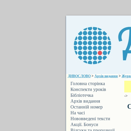
ДИВОСЛОВО
>
Архів видання
>
Журн
Головна сторінка
Конспекти уроків
Бібліотечка
->
ДИВОСЛОВА
Архів видання
С
Останній номер
На часі
Нововведені тексти
Акції. Бонуси
Відгуки та пропозиції