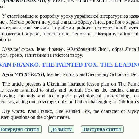
Ірина ВИТРИКУШ,
учитель Дем’янівської ЗОШ I–II ст. Нижнь
бл.
У статті вміщено розробку уроку української літератури за ка
ис». Метою роботи
на уроці є аналіз образу Лиса, рис його хара
астосувати такі методи і прийоми роботи:
психологічний аутот
нтерактивні вправи, інсценізацію, репортаж, вікторину та інші ц
оботи.
Ключові слова:
Іван Франко, «Фарбований Лис», образ Лиса 
ероя, ґроно, запитання за
змістом твору.
IVAN FRANKO. THE PAINTED FOX. THE LEADI
Iryna VYTRYKUSH,
teacher, Primary and Secondary School of De
The article presents a Ukrainian literature lesson plan on The Paint
he lesson is aimed to
study and portrait Fox as the leading chara
ollowing methods and techniques: psychological
auto-training, c
ercises, acting out, coverage, quiz, and other challenging for 5th form
s
Key words:
Ivan Franko, The Painted Fox, the character of Mykyta,
uster, questions on the
object-matter.
Попередня стаття
До змісту
Наступна стаття