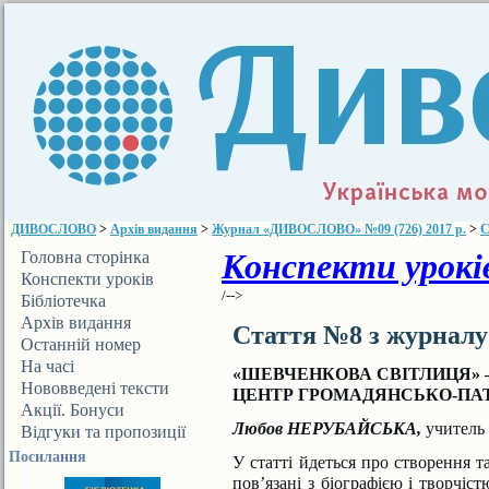
ДИВОСЛОВО
>
Архів видання
>
Журнал «ДИВОСЛОВО» №09 (726) 2017 р.
>
С
Конспекти уроків
Головна сторінка
Конспекти уроків
/-->
Бібліотечка
ДИВОСЛОВА
Архів видання
Стаття №8 з журнал
Останній номер
На часі
«ШЕВЧЕНКОВА СВІТЛИЦЯ» 
Нововведені тексти
ЦЕНТР ГРОМАДЯНСЬКО-ПА
Акції. Бонуси
Любов НЕРУБАЙСЬКА,
учитель 
Відгуки та пропозиції
Посилання
У статті йдеться про створення т
пов’язані з біографією
і творчіс