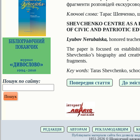
фрагменти розповідей екскурсово
Ключові слова:
Тарас Шевченко, шк
SHEVCHENKO CENTRE AS A
OF CIVIC AND PATRIOTIC E
Lyubov Nerubaiska,
honored teache
The paper is focused on establish
Shevchenko’s biography and
creat
fragments.
Key words:
Taras Shevchenko, school
Пошук по сайту:
Попередня стаття
До зміс
РЕДАКЦІЯ
АВТОРАМ
РЕКЛАМОДАВЦЯМ
К
Публікувати матеріали сайта без дозволу 
1951-2026 © Щомісячний науков