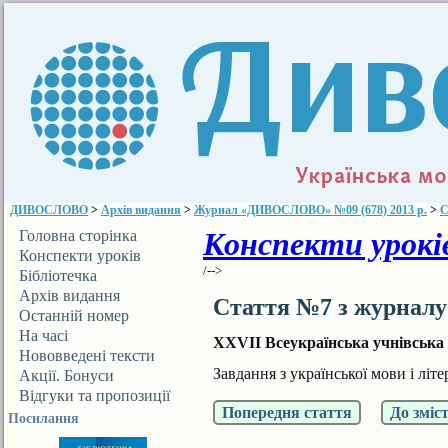
ДИВОСЛОВО
>
Архів видання
>
Журнал «ДИВОСЛОВО» №09 (678) 2013 р.
>
С
Конспекти уроків
Головна сторінка
Конспекти уроків
/-->
Бібліотечка
ДИВОСЛОВА
Архів видання
Стаття №7 з журнал
Останній номер
На часі
ХХVІІ Всеукраїнська учнівська о
Нововведені тексти
Завдання з української мови і літе
Акції. Бонуси
Відгуки та пропозиції
Попередня стаття
До зміс
Посилання