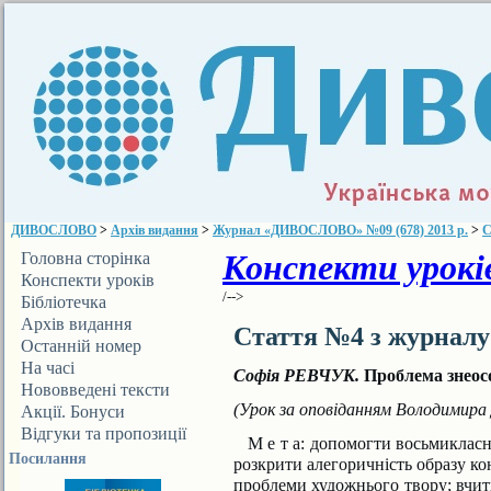
ДИВОСЛОВО
>
Архів видання
>
Журнал «ДИВОСЛОВО» №09 (678) 2013 р.
>
С
Конспекти уроків
Головна сторінка
Конспекти уроків
/-->
Бібліотечка
ДИВОСЛОВА
Архів видання
Стаття №4 з журнал
Останній номер
На часі
Софія РЕВЧУК.
Проблема знеос
Нововведені тексти
(Урок за оповіданням Володимира
Акції. Бонуси
Відгуки та пропозиції
М е т а:
допомогти восьмикласни
Посилання
розкрити алегоричнiсть образу ко
проблеми художнього твору; вчит