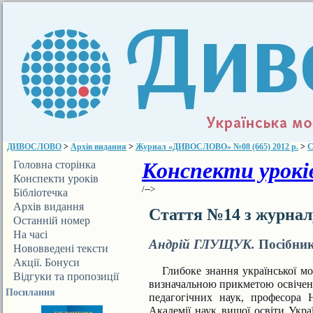
ДИВОСЛОВО
>
Архів видання
>
Журнал «ДИВОСЛОВО» №08 (665) 2012 р.
>
С
Конспекти уроків
Головна сторінка
Конспекти уроків
/-->
Бібліотечка
ДИВОСЛОВА
Архів видання
Стаття №14 з журна
Останній номер
На часі
Андрій ГЛУЩУК.
Посібник
Нововведені тексти
Акції. Бонуси
Глибоке знання української мо
Відгуки та пропозиції
визначальною прикме­тою освічено
Посилання
педагогічних наук, професора Н
Академії наук вищої освіти Украї