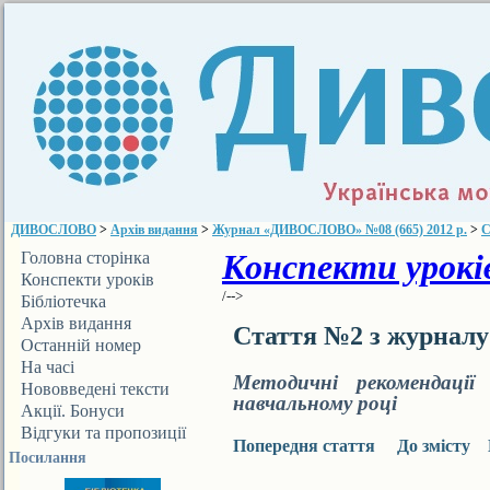
ДИВОСЛОВО
>
Архів видання
>
Журнал «ДИВОСЛОВО» №08 (665) 2012 р.
>
С
Конспекти уроків
Головна сторінка
Конспекти уроків
/-->
Бібліотечка
ДИВОСЛОВА
Архів видання
Стаття №2 з журнал
Останній номер
На часі
Методичні рекомендації
Нововведені тексти
навчальному році
Акції. Бонуси
Відгуки та пропозиції
Попередня стаття
До змісту
Посилання