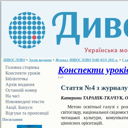
ДИВОСЛОВО
>
Архів видання
>
Журнал ДИВОСЛОВО №08 (653) 2011 р.
>
Ста
Конспекти уроків
Головна сторінка
Конспекти уроків
/-->
Бібліотечка
ДИВОСЛОВА
Архів видання
Стаття №4 з журнал
Останній номер
На часі
Катерини ТАРАНІК-ТКАЧУК, 
Нововведені тексти
Метою освітньої галузі є розв
Акції. Бонуси
світогляду, національної свідомост
Відгуки та пропозиції
читацької культури, комунікат
Посилання
ціннісних орієнтацій.