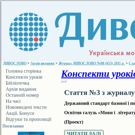
ДИВОСЛОВО
>
Архів видання
>
Журнал ДИВОСЛОВО №08 (653) 2011 р.
>
Ста
Конспекти уроків
Головна сторінка
Конспекти уроків
/-->
Бібліотечка
ДИВОСЛОВА
Архів видання
Стаття №3 з журнал
Останній номер
На часі
Державний стандарт базової і по
Нововведені тексти
Освітня галузь «Мови і літерат
Акції. Бонуси
Відгуки та пропозиції
(Проект)
Посилання
ЧИТАТИ ДАЛІ