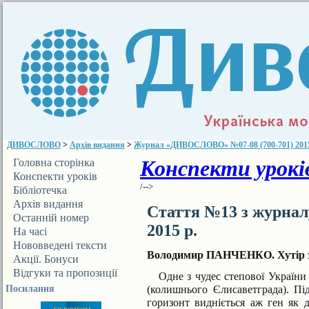
ДИВОСЛОВО
>
Архів видання
>
Журнал «ДИВОСЛОВО» №07-08 (700-701) 2015
Конспекти уроків
Головна сторінка
Конспекти уроків
/-->
Бібліотечка
ДИВОСЛОВА
Архів видання
Стаття №13 з журна
Останній номер
2015 р.
На часі
Нововведені тексти
Володимир ПАНЧЕНКО. Хутір з
Акції. Бонуси
Відгуки та пропозиції
Одне з чудес степової України –
Посилання
(колишнього Єлисаветграда). Пі
горизонт видніється аж ген як д