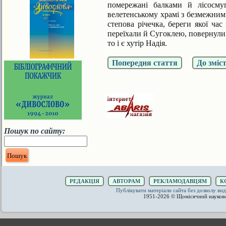
помережані балками й лісосму
велетенському храмі з безмежним
степова річечка, береги якої ча
переїхали й Сугоклею, повернули 
то і є хутір Надія.
Попередня стаття
До зміс
Пошук по сайту:
РЕДАКЦІЯ
АВТОРАМ
РЕКЛАМОДАВЦЯМ
К
Публікувати матеріали сайта без дозволу 
1951-2026 © Щомісячний науков