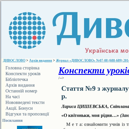
ДИВОСЛОВО
>
Архів видання
>
Журнал «ДИВОСЛОВО» №07-08 (688-689) 2014
Конспекти уроків
Головна сторінка
Конспекти уроків
/-->
Бібліотечка
ДИВОСЛОВА
Архів видання
Стаття №9 з журнал
Останній номер
р.
На часі
Нововведені тексти
Лариса ЦИШЕВСЬКА, Світлан
Акції. Бонуси
Відгуки та пропозиції
«О квітоньки, моя рідня…»
(За
Посилання
М е т а: ознайомити учнів із т