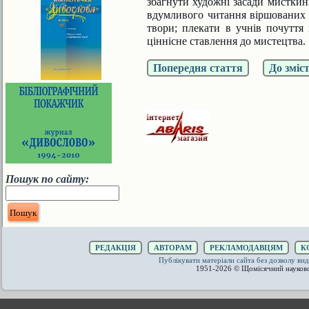
збагнути художні засади мисткин
вдумливого читання віршованих і
твори; плекати в учнів почуття 
ціннісне ставлення до мистецтва.
Попередня стаття
До зміс
Пошук по сайту:
РЕДАКЦІЯ
АВТОРАМ
РЕКЛАМОДАВЦЯМ
К
Публікувати матеріали сайта без дозволу 
1951-2026 © Щомісячний науков