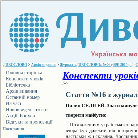
ДИВОСЛОВО
>
Архів видання
>
Журнал «ДИВОСЛОВО» №06 (699) 2015 р.
>
С
Конспекти уроків
Головна сторінка
Конспекти уроків
/-->
Бібліотечка
ДИВОСЛОВА
Архів видання
Стаття №16 з журна
Останній номер
На часі
Пилип СЕЛІГЕЙ. Знати минуле –
Нововведені тексти
творити майбутнє
Акції. Бонуси
Відгуки та пропозиції
Походженням українського народу
Посилання
вчора був далекий від історичн
настільки ж і складна. Дослідник