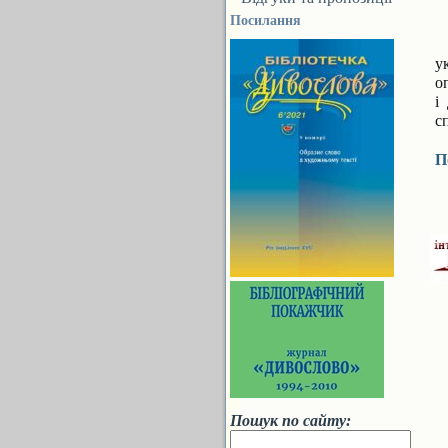
Посилання
П
у
о
і
с
П
Пошук по сайту: