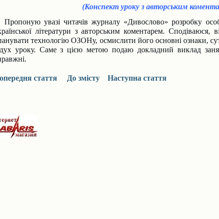
(Конспект уроку з авторським комент
ропоную увазі читачів журналу «Дивослово» розробку особи
країнської літератури з авторським коментарем. Сподіваюся,
панувати технологію ОЗОНу, осмислити його основні ознаки, сутн
 дух уроку. Саме з цією метою подаю докладний виклад заня
правжні.
опередня стаття
До змісту
Наступна стаття