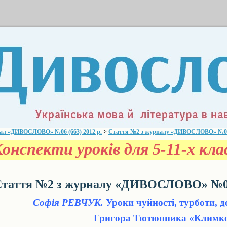
ал «ДИВОСЛОВО» №06 (663) 2012 р.
>
Стаття №2 з журналу «ДИВОСЛОВО» №06 (
Конспекти уроків для 5-11-х кл
таття №2 з журналу «ДИВОСЛОВО» №06 
Софія РЕВЧУК.
Уроки чуйності, турботи, до
Григора Тютюнника «Климк