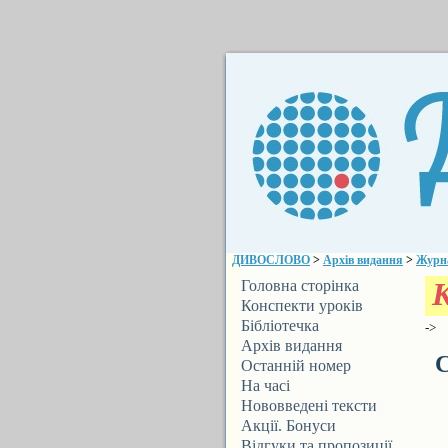
ДИВОСЛОВО
>
Архів видання
>
Журн
Головна сторінка
Конспекти уроків
Бібліотечка
->
ДИВОСЛОВА
Архів видання
С
Останній номер
На часі
Нововведені тексти
Акції. Бонуси
Відгуки та пропозиції