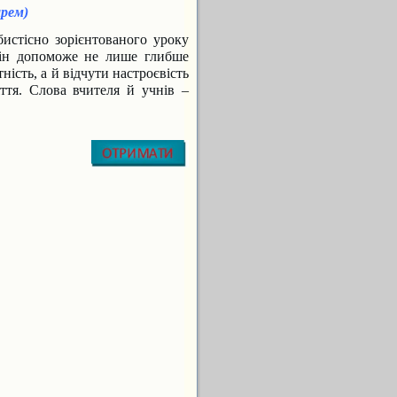
арем)
стісно зорієнтованого уроку
 він допоможе не лише глибше
ість, а й відчути настроєвість
ття. Слова вчителя й учнів –