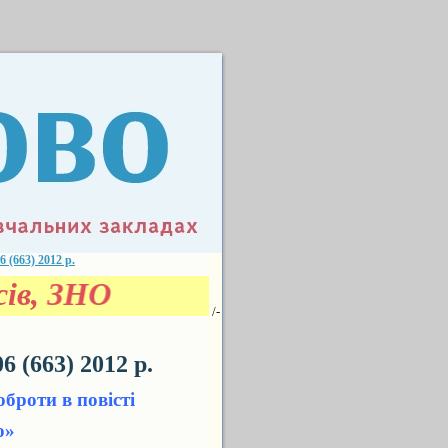
663) 2012 р.
асів, ЗНО
/-
(663) 2012 р.
броти в повісті
о»