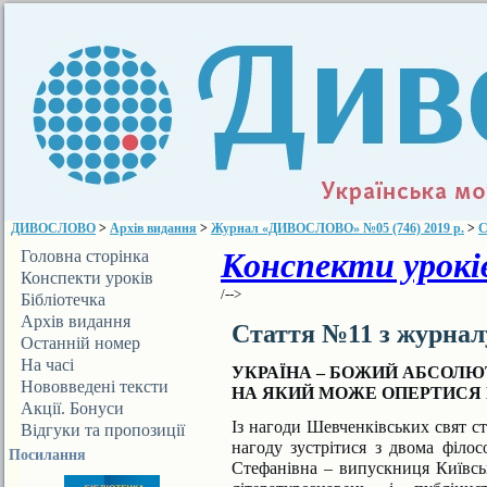
ДИВОСЛОВО
>
Архів видання
>
Журнал «ДИВОСЛОВО» №05 (746) 2019 р.
>
С
Конспекти уроків
Головна сторінка
Конспекти уроків
/-->
Бібліотечка
ДИВОСЛОВА
Архів видання
Стаття №11 з журна
Останній номер
На часі
УКРАЇНА – БОЖИЙ АБСОЛЮ
Нововведені тексти
НА ЯКИЙ МОЖЕ ОПЕРТИСЯ 
Акції. Бонуси
І
з нагоди Шевченківських свят с
Відгуки та пропозиції
нагоду зустрітися з двома філ
Посилання
Стефанівна – випускниця Київсь