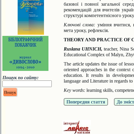
базової і повної загальної серед
рекомендацій для вчителів укра
структурі компетентнісного уроку
Ключові слова:
уміння вчитися, к
мета уроку, рефлексія.
THEORY AND PRACTICE OF
Ruslana UHNICH,
teacher, Nina 
Educational
Complex of Malyn, Zhy
The article updates the issue of less
oriented approaches
in the context 
education. It results in developm
Пошук по сайту:
language and Literature in regards to 
Key words:
learning skills, competen
Попередня стаття
До зміс