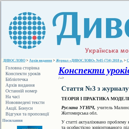
ДИВОСЛОВО
>
Архів видання
>
Журнал «ДИВОСЛОВО» №05 (734) 2018 р.
>
С
Конспекти уроків
Головна сторінка
Конспекти уроків
/-->
Бібліотечка
ДИВОСЛОВА
Архів видання
Стаття №3 з журнал
Останній номер
На часі
ТЕОРІЯ І ПРАКТИКА МОД
Нововведені тексти
Руслана УГНІЧ,
учитель Малинс
Акції. Бонуси
Житомирська обл.
Відгуки та пропозиції
Посилання
У статті актуалізовано проблему 
та особистісно зорієн
тованого пі