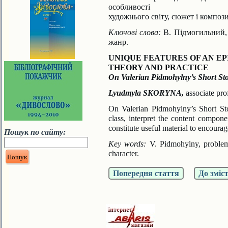
особливості
художнього світу, сюжет і композ
Ключові слова:
В. Підмогильний, а
жанр.
UNIQUE FEATURES OF AN EP
THEORY AND PRACTICE
On Valerian Pidmohylny’s Short St
Lyudmyla SKORYNA,
associate pr
On Valerian Pidmohylny’s Short Stor
class, interpret
the content componen
constitute useful material to
encourag
Пошук по сайту:
Key words:
V. Pidmohylny, problemat
character.
Попередня стаття
До зміс