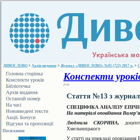
ДИВОСЛОВО
>
Архів видання
>
Журнал «ДИВОСЛОВО» №05 (722) 2017 р.
>
С
Конспекти уроків
Головна сторінка
Конспекти уроків
/-->
Бібліотечка
ДИВОСЛОВА
Архів видання
Стаття №13 з журна
Останній номер
На часі
СПЕЦИФІКА АНАЛІЗУ ЕПІЧН
Нововведені тексти
На матеріалі оповідання Валер’
Акції. Бонуси
Людмила СКОРИНА,
доцен
Відгуки та пропозиції
Хмельницького
Посилання
У статті на прикладі оповідання 