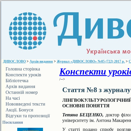
ДИВОСЛОВО
>
Архів видання
>
Журнал «ДИВОСЛОВО» №05 (722) 2017 р.
>
С
Конспекти уроків
Головна сторінка
Конспекти уроків
/-->
Бібліотечка
ДИВОСЛОВА
Архів видання
Стаття №8 з журнал
Останній номер
На часі
ЛІНГВОКУЛЬТУРОЛОГІЧНИЙ
Нововведені тексти
ОСНОВНІ ПОНЯТТЯ
Акції. Бонуси
Тетяна БЕЦЕНКО,
доктор філо
Відгуки та пропозиції
університету ім. Антона Макарен
Посилання
У статті подано спробу розгля