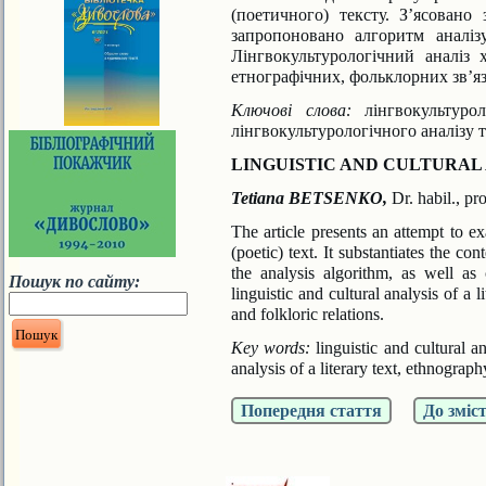
(поетичного)
тексту. З’ясовано
запропоновано алгоритм аналіз
Лінгвокультурологічний аналіз
етнографічних, фольклорних зв’яз
Ключові слова:
лінгвокультурол
лінгвокультуроло
гічного аналізу т
LINGUISTIC AND CULTURAL 
Tetiana BETSENKO,
Dr. habil.,
pro
The article presents an attempt to exa
(poetic)
text. It substantiates the con
the analysis
algorithm, as well as
Пошук по сайту:
linguistic and cultural analysis
of a l
and folkloric relations.
Key words:
linguistic and cultural an
analysis
of a literary text, ethnograph
Попередня стаття
До зміс