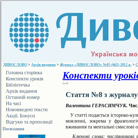
ДИВОСЛОВО
>
Архів видання
>
Журнал «ДИВОСЛОВО» №05 (662) 2012 р.
>
С
Конспекти уроків
Головна сторінка
Конспекти уроків
/-->
Бібліотечка
ДИВОСЛОВА
Архів видання
Стаття №8 з журнал
Останній номер
На часі
Валентина ГЕРАСИМЧУК.
Числ
Нововведені тексти
У статті подається історико-ку
Акції. Бонуси
мовленні, зокрема у фразеологі
Відгуки та пропозиції
вживання та ментальні смислові о
Посилання
Ключові слова:
числівникові ф