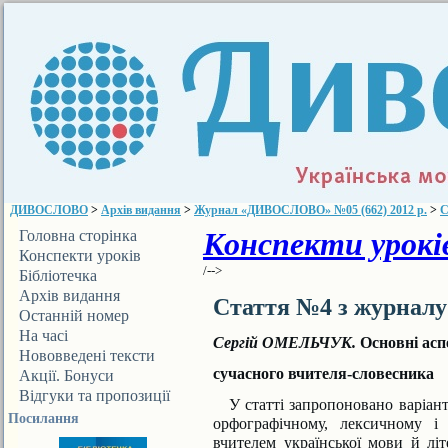
ДИВОСЛОВО
>
Архів видання
>
Журнал «ДИВОСЛОВО» №05 (662) 2012 р.
>
С
Конспекти уроків
Головна сторінка
Конспекти уроків
/-->
Бібліотечка
ДИВОСЛОВА
Архів видання
Стаття №4 з журнал
Останній номер
На часі
Сергій ОМЕЛЬЧУК.
Основні асп
Нововведені тексти
сучасного вчителя-словесника
Акції. Бонуси
Відгуки та пропозиції
У статті запропоновано варіа
Посилання
орфографічному, лексичному і
вчителем української мови й літ