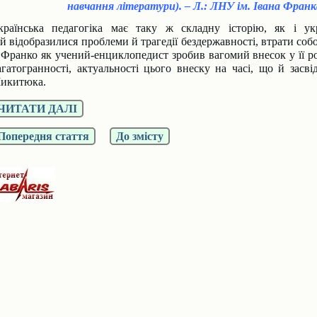
навчання літератури). – Л.: ЛНУ ім. Івана Франка,
країнська педагогіка має
таку ж складну історію, як і
ук
ій
відобразилися проблеми й тра
гедії бездержавності, втрати со
б
. Франко як учений-енцикло
педист зробив вагомий внесок
у її 
агатогранності, актуаль
ності цього внеску на часі, що й
засв
икитюка.
ЧИТАТИ ДАЛІ
Попередня стаття
До змісту