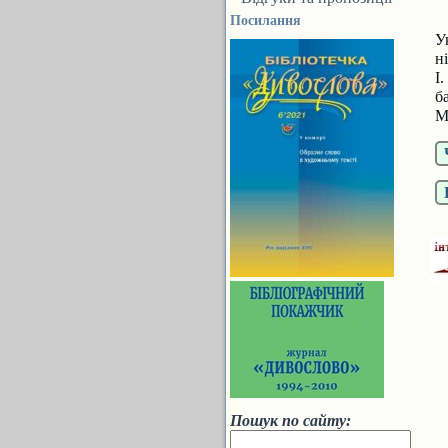
Посилання
У
н
І
б
М
Пошук по сайту: