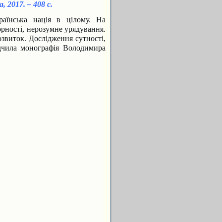
 2017. – 408 с.
раїнська нація в цілому. На
орності, нерозумне урядуван
ня.
розвиток. Дослідження сут
ності,
ідчила монографія Володи
мира