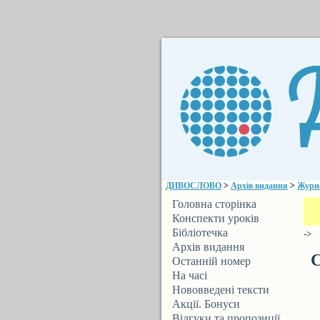
ДИВОСЛОВО
>
Архів видання
>
Журн
Головна сторінка
Конспекти уроків
Бібліотечка
->
ДИВОСЛОВА
Архів видання
С
Останній номер
На часі
Нововведені тексти
Акції. Бонуси
Відгуки та пропозиції