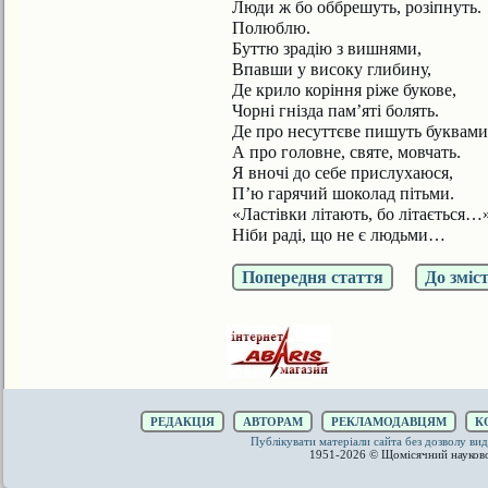
Люди ж бо оббрешуть, розіпнуть.
Полюблю.
Буттю зрадію з вишнями,
Впавши у високу глибину,
Де крило коріння ріже букове,
Чорні гнізда пам’яті болять.
Де про несуттєве пишуть буквами
А про головне, святе, мовчать.
Я вночі до себе прислухаюся,
П’ю гарячий шоколад пітьми.
«Ластівки літають, бо літається…
Ніби раді, що не є людьми…
Попередня стаття
До зміс
РЕДАКЦІЯ
АВТОРАМ
РЕКЛАМОДАВЦЯМ
К
Публікувати матеріали сайта без дозволу 
1951-2026 © Щомісячний науков