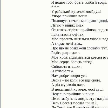
Я подам тобі, брате, хліба й води.
* * *
У райський куточок моєї душі
Учора прийшла весна.
Полощуть печаль мою ранні дощі,
Літаю у віщих снах.
От котик-сирітка прийшов, сидит
І дивиться в очі так,
Мов просить не тільки хліба й вод
А подає мені знак,
Про що не розкажеш словами ту
Радіє, ридає даль.
Мов кров, підіймається красна рту
Мов серце, болить звізда.
Співають пташки.
Я співаю теж.
Нам добре попри усе.
Весна – це коли все іще святе.
А дід журавлів пасе.
В пекельний куточок моєї душі
Недавно прийшла й війна…
Це ж, мабуть, я, люди, отут нагрі
Весь Всесвіт пославши на?..
До Того, хто Всесвіт оцей створив