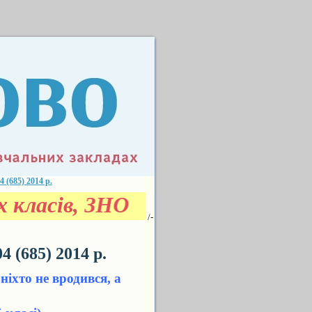
685) 2014 р.
-х класів, ЗНО
/-
(685) 2014 р.
хто не вродився, а