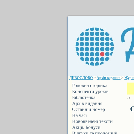
ДИВОСЛОВО
>
Архів видання
>
Журн
Головна сторінка
Конспекти уроків
Бібліотечка
->
ДИВОСЛОВА
Архів видання
С
Останній номер
На часі
Нововведені тексти
Акції. Бонуси
Відгуки та пропозиції