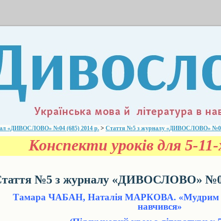
ал «ДИВОСЛОВО» №04 (685) 2014 р.
>
Стаття №5 з журналу «ДИВОСЛОВО» №04 (
Конспекти уроків для 5-11
таття №5 з журналу «ДИВОСЛОВО» №04 
Тамара ЧАБАН, Наталія МАРКОВА. «Мудрим ні
навчився»