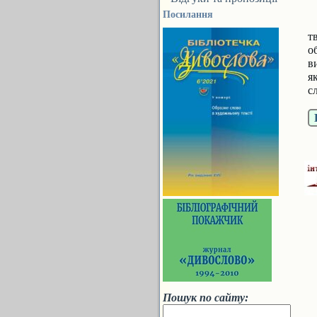
Посилання
т
о
в
я
с
Пошук по сайту: