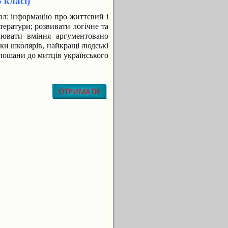
 класі)
ал: інформацію про життєвий і
ітератури; розвивати логічне та
алювати вміння аргументовано
ки школярів, найкращі людські
 пошани до митців українського