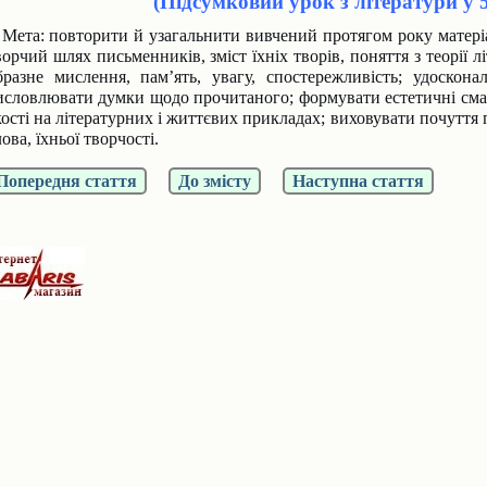
(Підсумковий урок з літератури у 5
Мета: повторити й узагальнити вивчений протягом року матері
ворчий шлях письменників, зміст їхніх творів, поняття з теорії л
бразне мислення, пам’ять, увагу, спостережливість; удоскон
исловлювати думки щодо прочитаного; формувати естетичні сма
кості на літературних і життєвих прикладах; виховувати почуття
лова, їхньої творчості.
Попередня стаття
До змісту
Наступна стаття