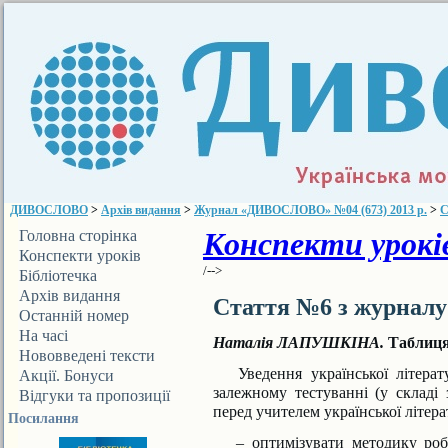
ДИВОСЛОВО
>
Архів видання
>
Журнал «ДИВОСЛОВО» №04 (673) 2013 р.
>
С
Конспекти уроків
Головна сторінка
Конспекти уроків
/-->
Бібліотечка
ДИВОСЛОВА
Архів видання
Стаття №6 з журнал
Останній номер
На часі
Наталія ЛАПУШКІНА.
Таблиця-
Нововведені тексти
Уведення української літера
Акції. Бонуси
залежному тестуванні (у складі 
Відгуки та пропозиції
перед учителем української літер
Посилання
– оптимізувати методику робот