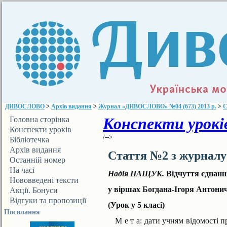
ДИВОСЛОВО
>
Архів видання
>
Журнал «ДИВОСЛОВО» №04 (673) 2013 р.
>
С
Конспекти уроків
Головна сторінка
Конспекти уроків
/-->
Бібліотечка
ДИВОСЛОВА
Архів видання
Стаття №2 з журнал
Останній номер
На часі
Надія ПАЩУК.
Відчуття єднанн
Нововведені тексти
у віршах Богдана-Ігоря Антони
Акції. Бонуси
Відгуки та пропозиції
(Урок у 5 класі)
Посилання
М е т а:
дати учням відомості пр