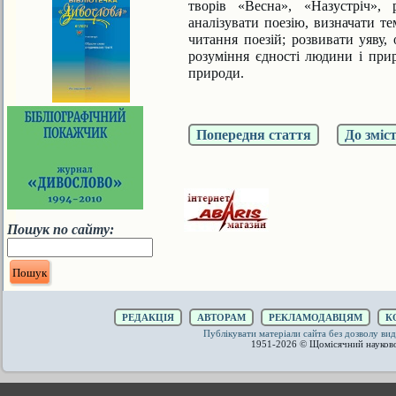
творів «Весна», «Назустріч»,
аналізувати поезію, визначати т
читання поезій; розвивати уяву, 
розуміння єдності люди­ни і при
природи.
Попередня стаття
До зміс
Пошук по сайту:
РЕДАКЦІЯ
АВТОРАМ
РЕКЛАМОДАВЦЯМ
К
Публікувати матеріали сайта без дозволу 
1951-2026 © Щомісячний науков